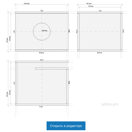
609.6мм
513.3мм
475.3мм
Top
Top
Right
Front
Rear
Ø197.1мм
Left
419.2мм
457.2мм
Bottom
Bottom
Rear
Right
Left
475.3мм
513.3мм
subbox.pro
Front
Открыть в редакторе