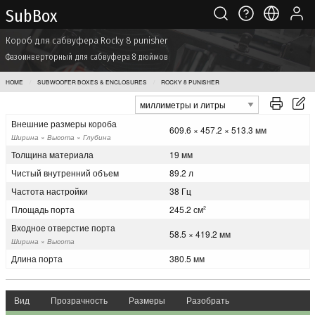
Sub Box
Короб для сабвуфера Rocky 8 punisher
Фазоинверторный для сабвуфера 8 дюймов
HOME
SUBWOOFER BOXES & ENCLOSURES
ROCKY 8 PUNISHER
Внешние размеры короба
609.6 × 457.2 × 513.3 мм
Ширина × Высота × Глубина
Толщина материала
19 мм
Чистый внутренний объем
89.2 л
Частота настройки
38 Гц
Площадь порта
245.2 см
2
Входное отверстие порта
58.5 × 419.2 мм
Ширина × Высота
Длина порта
380.5 мм
Вид
Прозрачность
Размеры
Разобрать