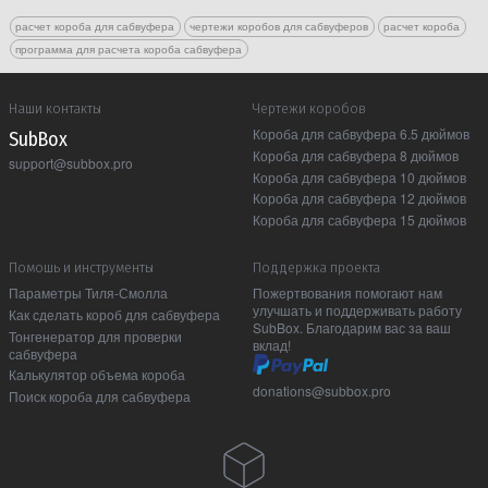
расчет короба для сабвуфера
чертежи коробов для сабвуферов
расчет короба
программа для расчета короба сабвуфера
Наши контакты
Чертежи коробов
Короба для сабвуфера 6.5 дюймов
Sub Box
Короба для сабвуфера 8 дюймов
support@subbox.pro
Короба для сабвуфера 10 дюймов
Короба для сабвуфера 12 дюймов
Короба для сабвуфера 15 дюймов
Помошь и инструменты
Поддержка проекта
Параметры Тиля-Смолла
Пожертвования помогают нам
улучшать и поддерживать работу
Как сделать короб для сабвуфера
SubBox. Благодарим вас за ваш
Тонгенератор для проверки
вклад!
сабвуфера
Калькулятор объема короба
donations@subbox.pro
Поиск короба для сабвуфера