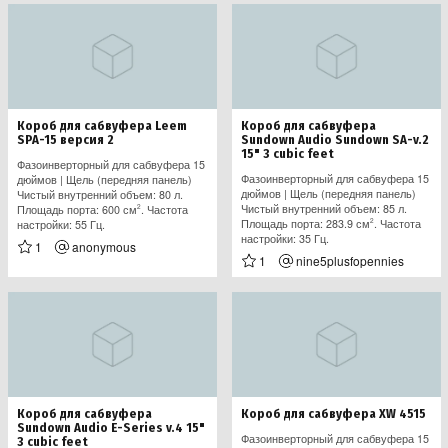
Короб для сабвуфера Leem
Короб для сабвуфера
SPA-15 версия 2
Sundown Audio Sundown SA-v.2
15" 3 cubic feet
Фазоинверторный для сабвуфера 15
Фазоинверторный для сабвуфера 15
дюймов | Щель (передняя панель)
дюймов | Щель (передняя панель)
Чистый внутренний объем: 80 л.
Чистый внутренний объем: 85 л.
Площадь порта: 600 см
. Частота
2
Площадь порта: 283.9 см
. Частота
2
настройки: 55 Гц.
настройки: 35 Гц.
1
anonymous
1
nine5plusfopennies
Короб для сабвуфера
Короб для сабвуфера XW 4515
Sundown Audio E-Series v.4 15"
Фазоинверторный для сабвуфера 15
3 cubic feet