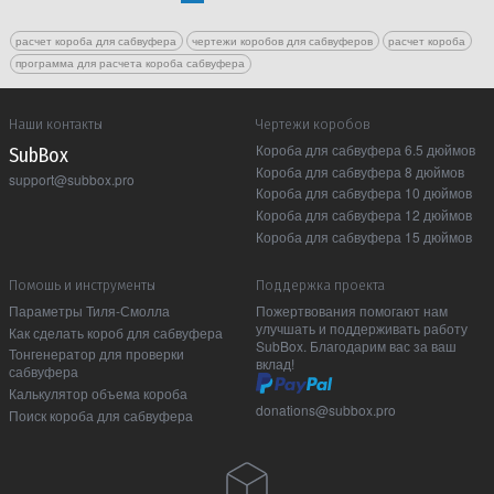
расчет короба для сабвуфера
чертежи коробов для сабвуферов
расчет короба
программа для расчета короба сабвуфера
Наши контакты
Чертежи коробов
Короба для сабвуфера 6.5 дюймов
Sub Box
Короба для сабвуфера 8 дюймов
support@subbox.pro
Короба для сабвуфера 10 дюймов
Короба для сабвуфера 12 дюймов
Короба для сабвуфера 15 дюймов
Помошь и инструменты
Поддержка проекта
Параметры Тиля-Смолла
Пожертвования помогают нам
улучшать и поддерживать работу
Как сделать короб для сабвуфера
SubBox. Благодарим вас за ваш
Тонгенератор для проверки
вклад!
сабвуфера
Калькулятор объема короба
donations@subbox.pro
Поиск короба для сабвуфера