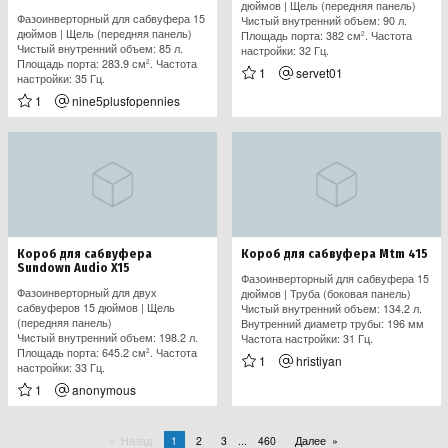
дюймов | Щель (передняя панель)
Фазоинверторный для сабвуфера 15
Чистый внутренний объем: 90 л.
дюймов | Щель (передняя панель)
Площадь порта: 382 см
. Частота
2
Чистый внутренний объем: 85 л.
настройки: 32 Гц.
Площадь порта: 283.9 см
. Частота
2
1
servet01
настройки: 35 Гц.
1
nine5plusfopennies
Короб для сабвуфера
Короб для сабвуфера Mtm 415
Sundown Audio X15
Фазоинверторный для сабвуфера 15
Фазоинверторный для двух
дюймов | Труба (боковая панель)
сабвуферов 15 дюймов | Щель
Чистый внутренний объем: 134.2 л.
(передняя панель)
Внутренний диаметр трубы: 196 мм
Чистый внутренний объем: 198.2 л.
Частота настройки: 31 Гц.
Площадь порта: 645.2 см
. Частота
2
1
hristiyan
настройки: 33 Гц.
1
anonymous
Назад
1
2
3
...
460
Далее