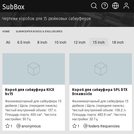
Sub Box
Чертежи коробов для 15 дюймовых сабвуферов
HOME
SUBWOOFER BOXES & ENCLOSURES
All
6.5 inch
8 inch
10 inch
12 inch
15 inch
18 inch
Короб для сабвуфера KICX
Короб для сабвуфера SPL DTX
hs15
Dreamsicle
Фазоинверторный для сабвуфера 15
Фазоинверторный для сабвуфера 15
дюймов | Щель (передняя панель)
дюймов | Щель (передняя панель)
Чистый внутренний объем: 157 л.
Чистый внутренний объем: 106.2 л.
Площадь порта: 400 см
. Частота
Площадь порта: 483.9 см
. Частота
2
2
настройки: 30 Гц.
настройки: 32 Гц.
1
anonymous
1
fosters-frequencies