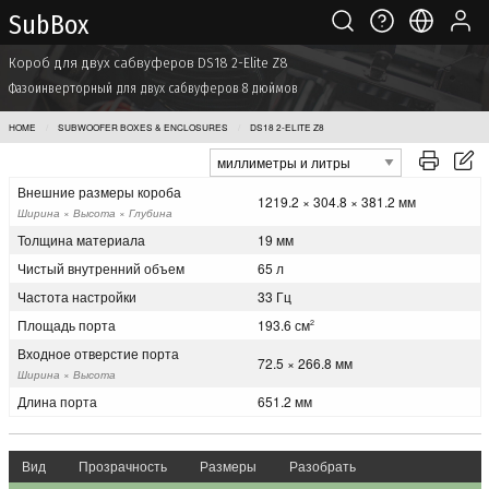
Sub Box
Короб для двух сабвуферов DS18 2-Elite Z8
Фазоинверторный для двух сабвуферов 8 дюймов
HOME
SUBWOOFER BOXES & ENCLOSURES
DS18 2-ELITE Z8
Внешние размеры короба
1219.2 × 304.8 × 381.2 мм
Ширина × Высота × Глубина
Толщина материала
19 мм
Чистый внутренний объем
65 л
Частота настройки
33 Гц
Площадь порта
193.6 см
2
Входное отверстие порта
72.5 × 266.8 мм
Ширина × Высота
Длина порта
651.2 мм
Вид
Прозрачность
Размеры
Разобрать