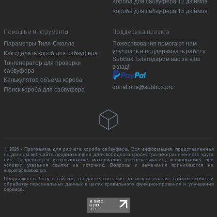
Короба для сабвуфера 12 дюймов
Короба для сабвуфера 15 дюймов
Помошь и инструменты
Поддержка проекта
Параметры Тиля-Смолла
Пожертвования помогают нам
улучшать и поддерживать работу
Как сделать короб для сабвуфера
SubBox. Благодарим вас за ваш
Тонгенератор для проверки
вклад!
сабвуфера
Калькулятор объема короба
donations@subbox.pro
Поиск короба для сабвуфера
© 2026 - Программа для расчета короба сабвуфера. Вся информация, представленная
на данном веб-сайте предназначена для свободного просмотра неограниченного круга
лиц. Разрешается использование материалов (распечатывание, копирование) при
условии указания ссылки на источник. Вопросы и замечания принимаются на
support@subbox.pro
Продолжая работу с сайтом, вы даете согласие на использование сайтом cookies и
обработку персональных данных в целях правильного функционирования и улучшения
сервиса.