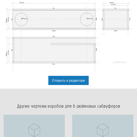
1219.2мм
381.2мм
343.2мм
Top
Top
266.8мм
Right
Front
Ø185.4мм
Ø185.4мм
Rear
Left
304.8мм
Bottom
Bottom
Rear
Right
Left
343.2мм
381.2мм
subbox.pro
Front
Открыть в редакторе
Другие чертежи коробов для 8 дюймовых сабвуферов