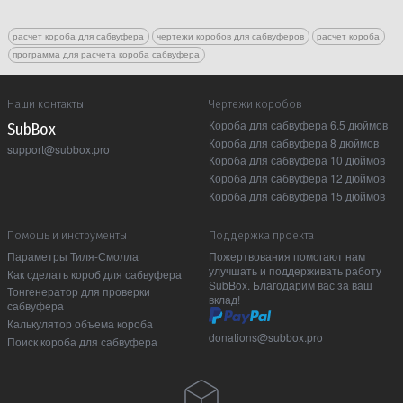
расчет короба для сабвуфера
чертежи коробов для сабвуферов
расчет короба
программа для расчета короба сабвуфера
Наши контакты
Чертежи коробов
Короба для сабвуфера 6.5 дюймов
Sub Box
Короба для сабвуфера 8 дюймов
support@subbox.pro
Короба для сабвуфера 10 дюймов
Короба для сабвуфера 12 дюймов
Короба для сабвуфера 15 дюймов
Помошь и инструменты
Поддержка проекта
Параметры Тиля-Смолла
Пожертвования помогают нам
улучшать и поддерживать работу
Как сделать короб для сабвуфера
SubBox. Благодарим вас за ваш
Тонгенератор для проверки
вклад!
сабвуфера
Калькулятор объема короба
donations@subbox.pro
Поиск короба для сабвуфера