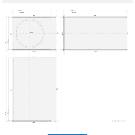
690мм
994.9мм
610.8мм
956.9мм
Top
Top
Right
Front
Ø422мм
Rear
Left
500мм
538мм
Bottom
Bottom
Rear
Right
Left
956.9мм
994.9мм
subbox.pro
Front