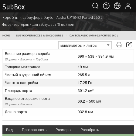
Sub Box
Короб для сабвуфера Dayton Audio UM18-22 Ported 260 L
Фазоинверторный для сабвуфера 18 дюймов
HOME
SUBWOOFER BOXES & ENCLOSURES
DAYTON AUDIO UM18-22 PORTED 260 L
Внешние размеры короба
690 × 538 × 994.9 мм
Ширина × Высота × Глубина
Толщина материала
19 мм
Чистый внутренний объем
265.5 л
Частота настройки
17.25 Гц
Площадь порта
301.2 см
2
Входное отверстие порта
60.2 × 500 мм
Ширина × Высота
Длина порта
932.8 мм
Вид
Прозрачность
Размеры
Разобрать