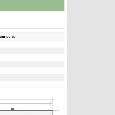
оличество
Top