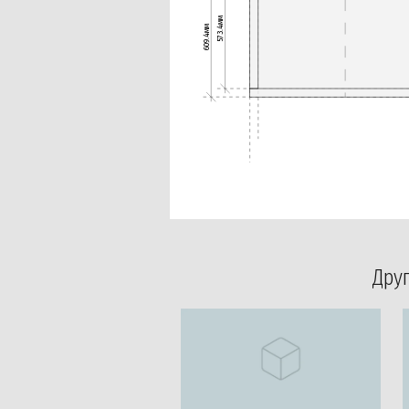
573.4мм
609.4мм
Дру