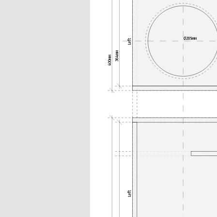
Ø285мм
Left
364мм
400мм
Left