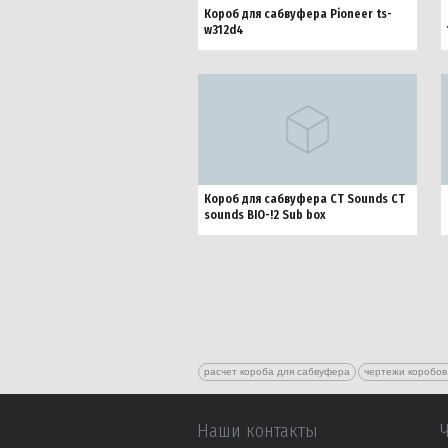
Короб для сабвуфера Pioneer ts-
w312d4
Короб для сабвуфера CT Sounds CT
sounds BIO-!2 Sub box
расчет короба для сабвуфера
чертежи коробов
Наши контакты