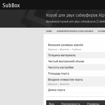
Sub Box
Короб для двух сабвуферов Alp
Фазоинверторный для двух сабвуферов 12 дю
HOME
SUBWOOFER BOXES & ENCLOSURES
ALPIN
Внешние размеры короба
Ширина × Высота × Глубина
Толщина материала
Чистый внутренний объем
Частота настройки
Площадь порта
Входное отверстие порта
Ширина × Высота
Длина порта
Вид
Прозрачность
Размеры