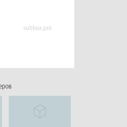
subbox.pro
еров