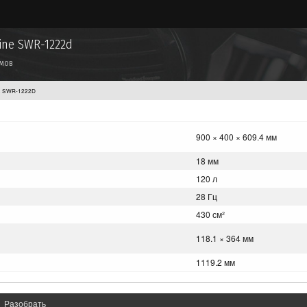
ine SWR-1222d
ймов
E SWR-1222D
900 × 400 × 609.4 мм
18 мм
120 л
28 Гц
430 см
2
118.1 × 364 мм
1119.2 мм
Разобрать