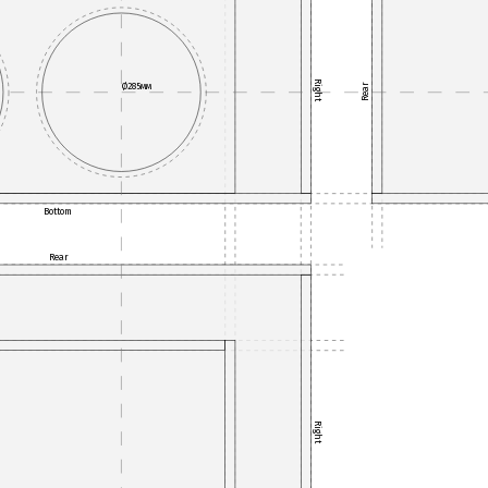
Right
Ø285мм
Rear
Bottom
Rear
Right