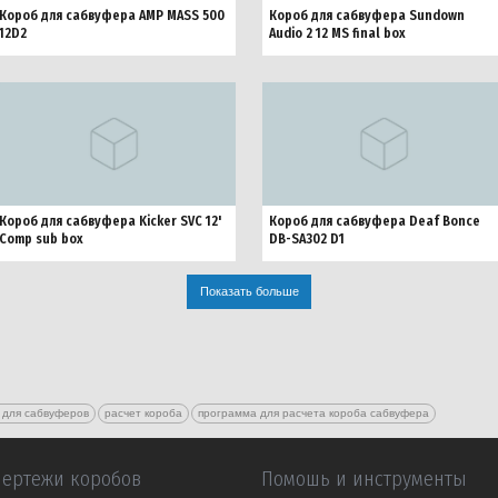
Короб для сабвуфера AMP MASS 500
Короб для сабвуфера Sundown
12D2
Audio 2 12 MS final box
Короб для сабвуфера Kicker SVC 12'
Короб для сабвуфера Deaf Bonce
Comp sub box
DB-SA302 D1
Показать больше
 для сабвуферов
расчет короба
программа для расчета короба сабвуфера
Чертежи коробов
Помошь и инструменты