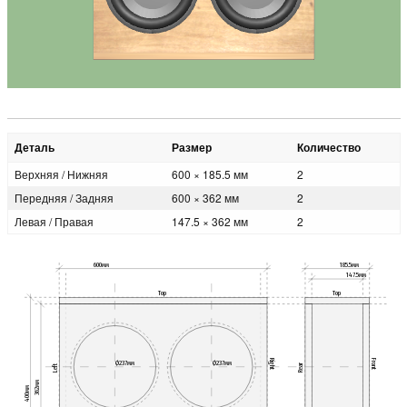
Деталь
Размер
Количество
Верхняя / Нижняя
600 × 185.5 мм
2
Передняя / Задняя
600 × 362 мм
2
Левая / Правая
147.5 × 362 мм
2
600мм
185.5мм
147.5мм
Top
Top
Right
Front
Ø237мм
Ø237мм
Rear
Left
362мм
400мм