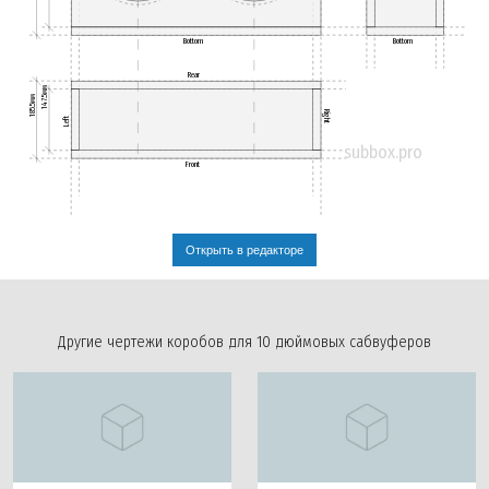
Bottom
Bottom
Rear
147.5мм
185.5мм
Right
Left
subbox.pro
Front
Открыть в редакторе
Другие чертежи коробов для 10 дюймовых сабвуферов