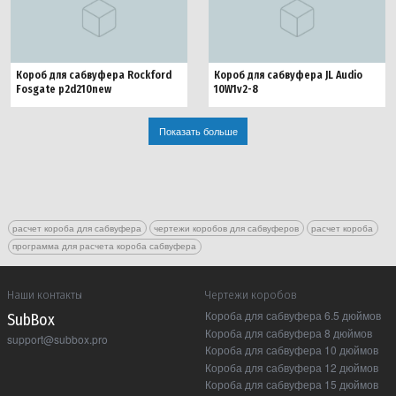
Короб для сабвуфера Rockford
Короб для сабвуфера JL Audio
Fosgate p2d210new
10W1v2-8
Показать больше
расчет короба для сабвуфера
чертежи коробов для сабвуферов
расчет короба
программа для расчета короба сабвуфера
Наши контакты
Чертежи коробов
Короба для сабвуфера 6.5 дюймов
Sub Box
Короба для сабвуфера 8 дюймов
support@subbox.pro
Короба для сабвуфера 10 дюймов
Короба для сабвуфера 12 дюймов
Короба для сабвуфера 15 дюймов