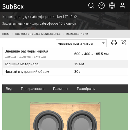
Sub Box
Короб для двух сабвуферов Kicker L7T 10 x2
Закрытый ящик для двух сабвуферов 10 дюймов
HOME
SUBWOOFER BOXES & ENCLOSURES
KICKER L7T 10 X2
Внешние размеры короба
600 × 400 × 185.5 мм
Ширина × Высота × Глубина
Толщина материала
19 мм
Чистый внутренний объем
30 л
Вид
Прозрачность
Размеры
Разобрать