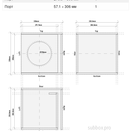
Порт
57.1 × 306 мм
1
330мм
330.0мм
291.9мм
306.0мм
Top
Top
Right
Front
Ø190мм
Left
Rear
306мм
330мм
Bottom
Bottom
Rear
Right
Left
306.0мм
330.0мм
subbox.pro