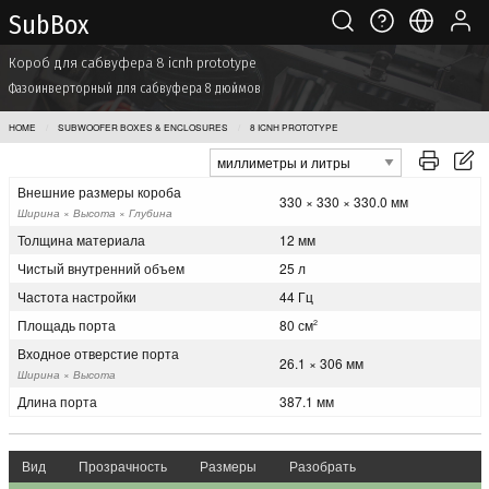
Sub Box
Короб для сабвуфера 8 icnh prototype
Фазоинверторный для сабвуфера 8 дюймов
HOME
SUBWOOFER BOXES & ENCLOSURES
8 ICNH PROTOTYPE
Внешние размеры короба
330 × 330 × 330.0 мм
Ширина × Высота × Глубина
Толщина материала
12 мм
Чистый внутренний объем
25 л
Частота настройки
44 Гц
Площадь порта
80 см
2
Входное отверстие порта
26.1 × 306 мм
Ширина × Высота
Длина порта
387.1 мм
Вид
Прозрачность
Размеры
Разобрать