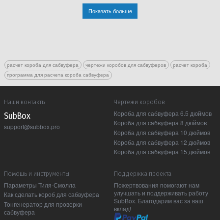
Показать больше
расчет короба для сабвуфера
чертежи коробов для сабвуферов
расчет короба
программа для расчета короба сабвуфера
Наши контакты
Чертежи коробов
Короба для сабвуфера 6.5 дюймов
Sub Box
Короба для сабвуфера 8 дюймов
support@subbox.pro
Короба для сабвуфера 10 дюймов
Короба для сабвуфера 12 дюймов
Короба для сабвуфера 15 дюймов
Помошь и инструменты
Поддержка проекта
Параметры Тиля-Смолла
Пожертвования помогают нам
улучшать и поддерживать работу
Как сделать короб для сабвуфера
SubBox. Благодарим вас за ваш
Тонгенератор для проверки
вклад!
сабвуфера