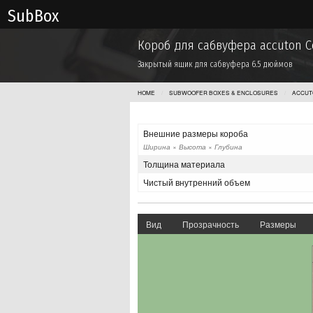
Sub Box
Короб для сабвуфера accuton C
Закрытый ящик для сабвуфера 6.5 дюймов
HOME
SUBWOOFER BOXES & ENCLOSURES
ACCUT
Внешние размеры короба
Ширина × Высота × Глубина
Толщина материала
Чистый внутренний объем
Вид
Прозрачность
Размеры