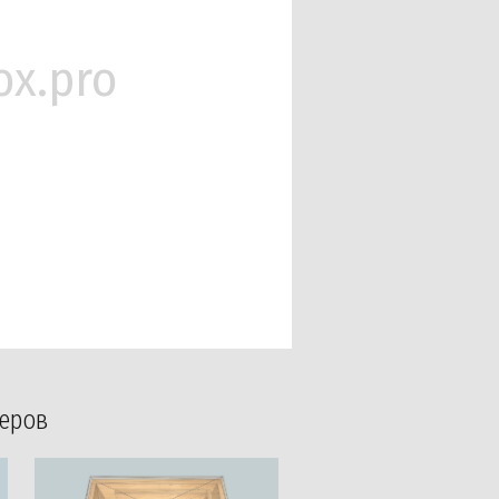
ox.pro
феров