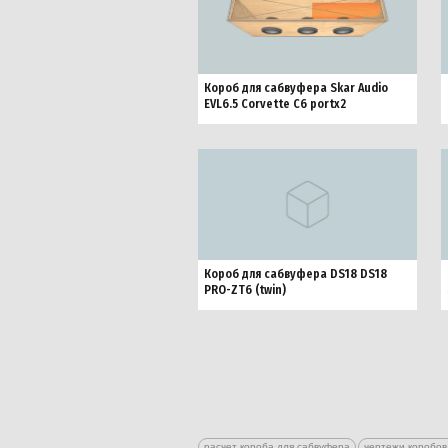
Короб для сабвуфера Skar Audio
EVL6.5 Corvette C6 portx2
Короб для сабвуфера DS18 DS18
PRO-ZT6 (twin)
расчет короба для сабвуфера
чертежи коробов