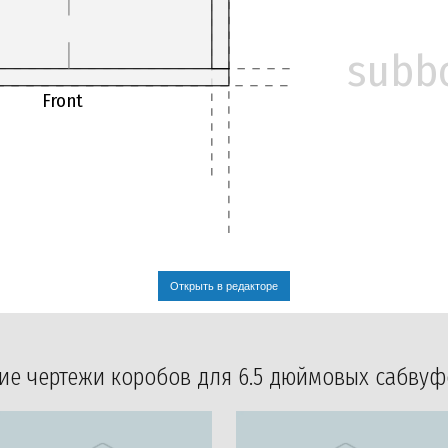
subb
Front
Открыть в редакторе
ие чертежи коробов для 6.5 дюймовых сабву