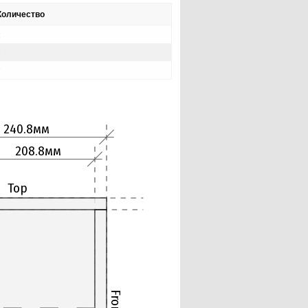
Количество
2
2
2
240.8мм
208.8мм
Top
Front