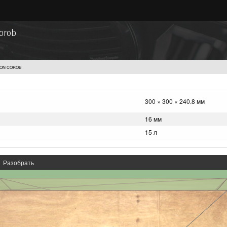
orob
ON COROB
300 × 300 × 240.8 мм
16 мм
15 л
Разобрать