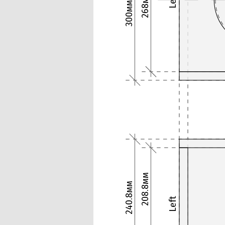
268мм
Left
300мм
208.8мм
240.8мм
Left