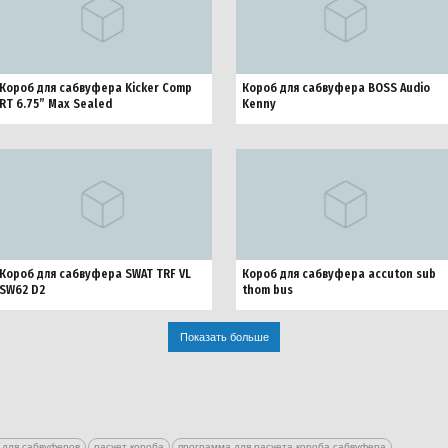
Короб для сабвуфера Kicker Comp
Короб для сабвуфера BOSS Audio
RT 6.75” Max Sealed
Kenny
Короб для сабвуфера SWAT TRF VL
Короб для сабвуфера accuton sub
SW62 D2
thom bus
Показать больше
 для сабвуферов
расчет короба
программа для расчета короба сабвуфера