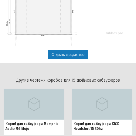
Right
Left
493.4мм
528.0мм
subbox.pro
Front
Открыть в редакторе
Другие чертежи коробов для 15 дюймовых сабвуферов
Короб для сабвуфера Memphis
Короб для сабвуфера KICX
Audio M6 Mojo
Headshot 15 30hz