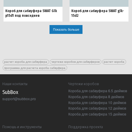
Короб для сабвуфера SWAT Glk
Короб для сабвуфера SWAT glk-
p15d1 под повседнев
15d2
Показать больше
расчет короба для сабвуфера
чертежи коробов для сабвуферов
расчет короба
программа для расчета короба сабвуфера
Наши контакты
Чертежи коробов
Короба для сабвуфера 6.5 дюймов
Sub Box
Короба для сабвуфера 8 дюймов
support@subbox.pro
Короба для сабвуфера 10 дюймов
Короба для сабвуфера 12 дюймов
Короба для сабвуфера 15 дюймов
Помошь и инструменты
Поддержка проекта