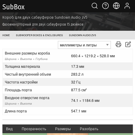
Sub Box
Короб для двух сабвуферов Sundown Audio zv5
Фазоинверторный для двух сабвуферов 15 дюймов
HOME
SUBWOOFER BOXES & ENCLOSURES
SUNDOWN AUDIO ZV5
Внешние размеры короба
660.4 × 1219.2 × 528.0 мм
Ширина × Высота × Глубина
Толщина материала
17.3 мм
Чистый внутренний объем
283.2 л
Частота настройки
32 Гц
Площадь порта
877.5 см
2
Входное отверстие порта
74.1 × 1184.6 мм
Ширина × Высота
Длина порта
547.1 мм
Вид
Прозрачность
Размеры
Разобрать