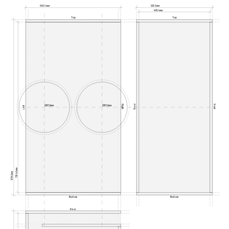
660.4мм
528.0мм
493.4мм
Top
Top
Rear
Right
Front
Ø351.3мм
Ø351.3мм
Left
1184.6мм
1219.2мм
Bottom
Bottom
Rear