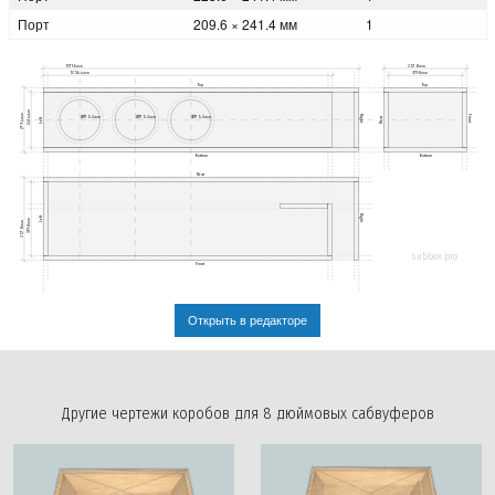
Порт
209.6 × 241.4 мм
1
1371.6мм
357.8мм
1256.4мм
319.8мм
Top
Top
241.4мм
279.4мм
Right
Front
Ø175.3мм
Ø175.3мм
Ø175.3мм
Rear
Left
Bottom
Bottom
Rear
Right
Left
319.8мм
357.8мм
subbox.pro
Front
Открыть в редакторе
Другие чертежи коробов для 8 дюймовых сабвуферов