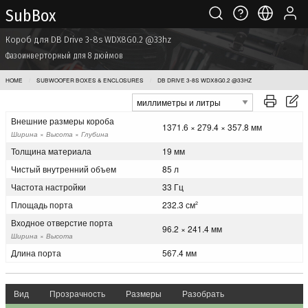
Sub Box
Короб для DB Drive 3-8s WDX8G0.2 @33hz
Фазоинверторный для 8 дюймов
HOME
SUBWOOFER BOXES & ENCLOSURES
DB DRIVE 3-8S WDX8G0.2 @33HZ
Внешние размеры короба
1371.6 × 279.4 × 357.8 мм
Ширина × Высота × Глубина
Толщина материала
19 мм
Чистый внутренний объем
85 л
Частота настройки
33 Гц
Площадь порта
232.3 см
2
Входное отверстие порта
96.2 × 241.4 мм
Ширина × Высота
Длина порта
567.4 мм
Вид
Прозрачность
Размеры
Разобрать