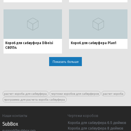
Короб для сабвуфера Dibeisi
Короб для сабвуфера Plan1
C80154
Показать больше
расчет короба для сабвуфера
чертежи коробов для сабвуферов
расчет короба
программа для расчета короба сабвуфера
Наши контакты
Чертежи коробов
Короба для сабвуфера 6.5 дюймов
Sub Box
Короба для сабвуфера 8 дюймов
support@subbox.pro