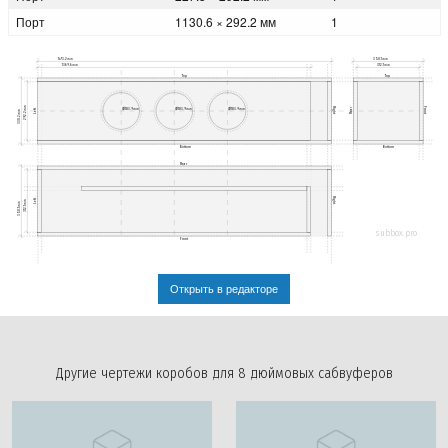
Порт
1130.6 × 292.2 мм
1
1473.2мм
350.1мм
1369.6мм
312.1мм
Top
Top
292.2мм
Ø183.9мм
Ø183.9мм
Ø183.9мм
Right
Front
Rear
Left
330.2мм
Bottom
Bottom
Rear
Right
Left
312.1мм
350.1мм
subbox.pro
Front
Открыть в редакторе
Другие чертежи коробов для 8 дюймовых сабвуферов