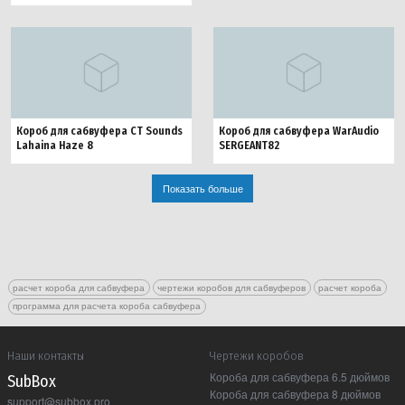
Короб для сабвуфера CT Sounds
Короб для сабвуфера WarAudio
Lahaina Haze 8
SERGEANT82
Показать больше
расчет короба для сабвуфера
чертежи коробов для сабвуферов
расчет короба
программа для расчета короба сабвуфера
Наши контакты
Чертежи коробов
Короба для сабвуфера 6.5 дюймов
Sub Box
Короба для сабвуфера 8 дюймов
support@subbox.pro