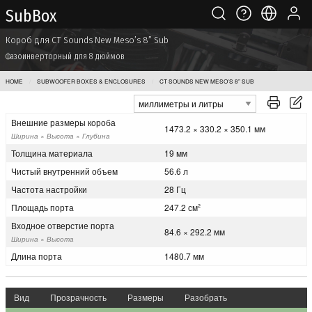
Sub Box
Короб для CT Sounds New Meso’s 8” Sub
Фазоинверторный для 8 дюймов
HOME
SUBWOOFER BOXES & ENCLOSURES
CT SOUNDS NEW MESO’S 8” SUB
Внешние размеры короба
1473.2 × 330.2 × 350.1 мм
Ширина × Высота × Глубина
Толщина материала
19 мм
Чистый внутренний объем
56.6 л
Частота настройки
28 Гц
Площадь порта
247.2 см
2
Входное отверстие порта
84.6 × 292.2 мм
Ширина × Высота
Длина порта
1480.7 мм
Вид
Прозрачность
Размеры
Разобрать