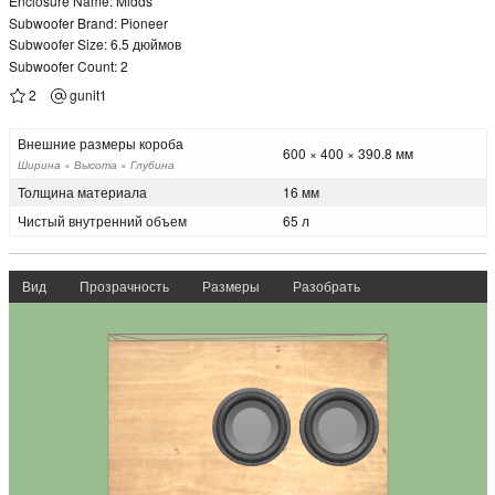
Enclosure Name: Midds
Subwoofer Brand: Pioneer
Subwoofer Size: 6.5 дюймов
Subwoofer Count: 2
2
gunit1
Внешние размеры короба
600 × 400 × 390.8 мм
Ширина × Высота × Глубина
Толщина материала
16 мм
Чистый внутренний объем
65 л
Вид
Прозрачность
Размеры
Разобрать