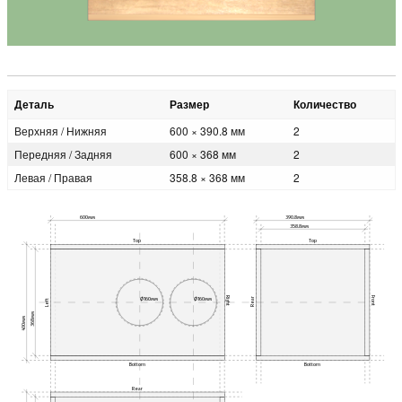
Деталь
Размер
Количество
Верхняя / Нижняя
600 × 390.8 мм
2
Передняя / Задняя
600 × 368 мм
2
Левая / Правая
358.8 × 368 мм
2
600мм
390.8мм
358.8мм
Top
Top
Right
Front
Rear
Ø160мм
Ø160мм
Left
368мм
400мм
Bottom
Bottom
Rear