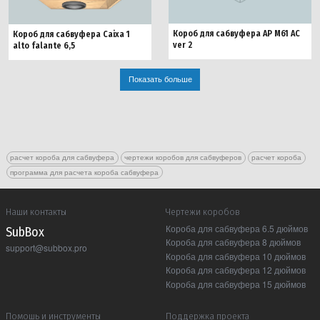
Короб для сабвуфера AP M61 AC
Короб для сабвуфера Caixa 1
ver 2
alto falante 6,5
Показать больше
расчет короба для сабвуфера
чертежи коробов для сабвуферов
расчет короба
программа для расчета короба сабвуфера
Наши контакты
Чертежи коробов
Короба для сабвуфера 6.5 дюймов
Sub Box
Короба для сабвуфера 8 дюймов
support@subbox.pro
Короба для сабвуфера 10 дюймов
Короба для сабвуфера 12 дюймов
Короба для сабвуфера 15 дюймов
Помошь и инструменты
Поддержка проекта