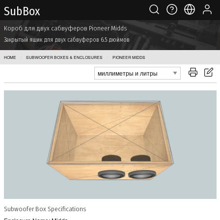
Sub Box
Короб для двух сабвуферов Pioneer Midds
Закрытый ящик для двух сабвуферов 6.5 дюймов
HOME
SUBWOOFER BOXES & ENCLOSURES
PIONEER MIDDS
Subwoofer Box Specifications