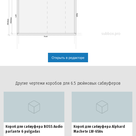
Right
Left
358.8мм
390.8мм
subbox.pro
Front
Открыть в редакторе
Другие чертежи коробов для 6.5 дюймовых сабвуферов
Короб для сабвуфера BOSS Audio
Короб для сабвуфера Alphard
parlante 6 pulgadas
Machete LW-65A4