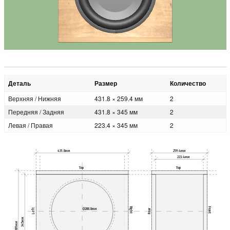
Деталь
Размер
Количество
Верхняя / Нижняя
431.8 × 259.4 мм
2
Передняя / Задняя
431.8 × 345 мм
2
Левая / Правая
223.4 × 345 мм
2
431.8мм
259.4мм
223.4мм
Top
Top
Right
Front
Ø288.8мм
Left
Rear
345мм
381мм