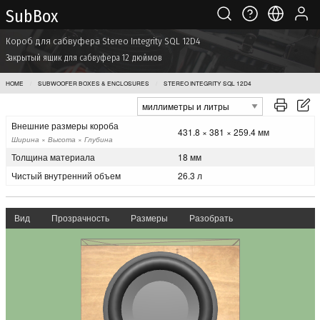
Sub Box
Короб для сабвуфера Stereo Integrity SQL 12D4
Закрытый ящик для сабвуфера 12 дюймов
HOME
SUBWOOFER BOXES & ENCLOSURES
STEREO INTEGRITY SQL 12D4
Внешние размеры короба
431.8 × 381 × 259.4 мм
Ширина × Высота × Глубина
Толщина материала
18 мм
Чистый внутренний объем
26.3 л
Вид
Прозрачность
Размеры
Разобрать