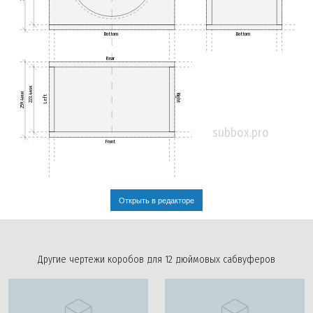
Bottom
Bottom
Rear
223.4мм
259.4мм
Right
Left
subbox.pro
Front
Открыть в редакторе
Другие чертежи коробов для 12 дюймовых сабвуферов