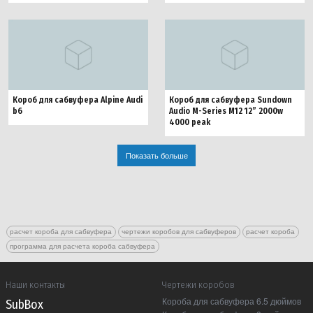
Короб для сабвуфера Alpine Audi
Короб для сабвуфера Sundown
b6
Audio M-Series M12 12” 2000w
4000 peak
Показать больше
расчет короба для сабвуфера
чертежи коробов для сабвуферов
расчет короба
программа для расчета короба сабвуфера
Наши контакты
Чертежи коробов
Короба для сабвуфера 6.5 дюймов
Sub Box