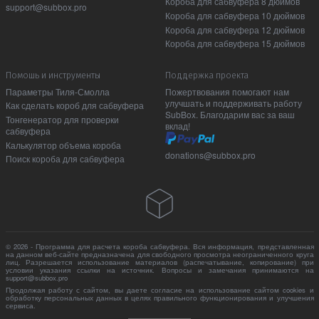
Короба для сабвуфера 8 дюймов
support@subbox.pro
Короба для сабвуфера 10 дюймов
Короба для сабвуфера 12 дюймов
Короба для сабвуфера 15 дюймов
Помошь и инструменты
Поддержка проекта
Параметры Тиля-Смолла
Пожертвования помогают нам
улучшать и поддерживать работу
Как сделать короб для сабвуфера
SubBox. Благодарим вас за ваш
Тонгенератор для проверки
вклад!
сабвуфера
Калькулятор объема короба
donations@subbox.pro
Поиск короба для сабвуфера
© 2026 - Программа для расчета короба сабвуфера. Вся информация, представленная
на данном веб-сайте предназначена для свободного просмотра неограниченного круга
лиц. Разрешается использование материалов (распечатывание, копирование) при
условии указания ссылки на источник. Вопросы и замечания принимаются на
support@subbox.pro
Продолжая работу с сайтом, вы даете согласие на использование сайтом cookies и
обработку персональных данных в целях правильного функционирования и улучшения
сервиса.