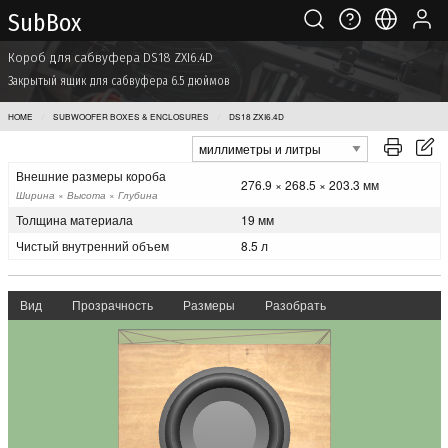
Sub Box
Короб для сабвуфера DS18 ZXI6.4D
Закрытый ящик для сабвуфера 6.5 дюймов
HOME
SUBWOOFER BOXES & ENCLOSURES
DS18 ZXI6.4D
Внешние размеры короба
276.9 × 268.5 × 203.3 мм
Ширина × Высота × Глубина
Толщина материала
19 мм
Чистый внутренний объем
8.5 л
Вид
Прозрачность
Размеры
Разобрать