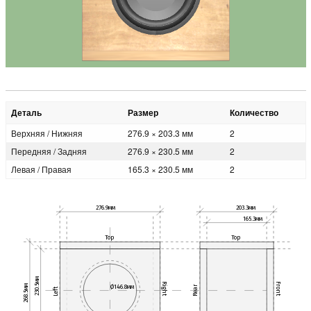
Деталь
Размер
Количество
Верхняя / Нижняя
276.9 × 203.3 мм
2
Передняя / Задняя
276.9 × 230.5 мм
2
Левая / Правая
165.3 × 230.5 мм
2
276.9мм
203.3мм
165.3мм
Top
Top
230.5мм
Right
Front
Ø146.8мм
268.5мм
Rear
Left