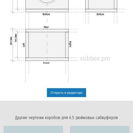
Bottom
Bottom
Rear
165.3мм
203.3мм
Right
Left
subbox.pro
Front
Открыть в редакторе
Другие чертежи коробов для 6.5 дюймовых сабвуферов