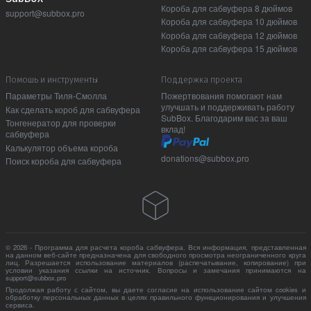
Короба для сабвуфера 8 дюймов
support@subbox.pro
Короба для сабвуфера 10 дюймов
Короба для сабвуфера 12 дюймов
Короба для сабвуфера 15 дюймов
Помошь и инструменты
Поддержка проекта
Параметры Тиля-Смолла
Пожертвования помогают нам
улучшать и поддерживать работу
Как сделать короб для сабвуфера
SubBox. Благодарим вас за ваш
Тонгенератор для проверки
вклад!
сабвуфера
Калькулятор объема короба
donations@subbox.pro
Поиск короба для сабвуфера
© 2026 - Программа для расчета короба сабвуфера. Вся информация, представленная
на данном веб-сайте предназначена для свободного просмотра неограниченного круга
лиц. Разрешается использование материалов (распечатывание, копирование) при
условии указания ссылки на источник. Вопросы и замечания принимаются на
support@subbox.pro
Продолжая работу с сайтом, вы даете согласие на использование сайтом cookies и
обработку персональных данных в целях правильного функционирования и улучшения
сервиса.