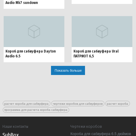
Audio Mk7 sundown
Короб для сабвуфера Dayton
Короб для сабвуфера Ural
Audio 6.5
ПАТРИОТ 6,5
Показать больше
расчет короба для сабвуфера
чертежи коробов для сабвуферов
расчет короба
программа для расчета короба сабвуфера
Наши контакты
Чертежи коробов
Короба для сабвуфера 6.5 дюймов
Sub Box