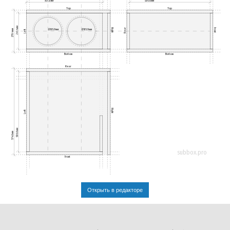
507.3мм
536.6мм
Top
Top
241.4мм
Rear
Right
Front
Ø185.9мм
Ø185.9мм
279.4мм
Left
Bottom
Bottom
Rear
Right
Left
536.6мм
574.6мм
subbox.pro
Front
Открыть в редакторе