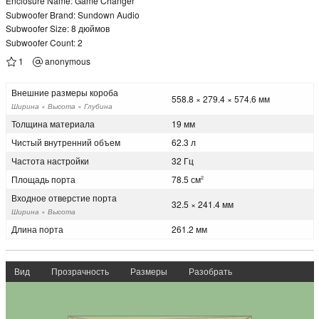
Enclosure Name: Game Changer
Subwoofer Brand: Sundown Audio
Subwoofer Size: 8 дюймов
Subwoofer Count: 2
1
anonymous
Внешние размеры короба
558.8 × 279.4 × 574.6 мм
Ширина × Высота × Глубина
Толщина материала
19 мм
Чистый внутренний объем
62.3 л
Частота настройки
32 Гц
Площадь порта
78.5 см
2
Входное отверстие порта
32.5 × 241.4 мм
Ширина × Высота
Длина порта
261.2 мм
Вид
Прозрачность
Размеры
Разобрать