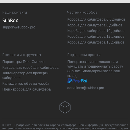
Наши контакты
Чертежи коробов
Короба для сабвуфера 6.5 дюймов
Sub Box
Короба для сабвуфера 8 дюймов
support@subbox.pro
Короба для сабвуфера 10 дюймов
Короба для сабвуфера 12 дюймов
Короба для сабвуфера 15 дюймов
Помошь и инструменты
Поддержка проекта
Параметры Тиля-Смолла
Пожертвования помогают нам
улучшать и поддерживать работу
Как сделать короб для сабвуфера
SubBox. Благодарим вас за ваш
Тонгенератор для проверки
вклад!
сабвуфера
Калькулятор объема короба
donations@subbox.pro
Поиск короба для сабвуфера
© 2026 - Программа для расчета короба сабвуфера. Вся информация, представленная
на данном веб-сайте предназначена для свободного просмотра неограниченного круга