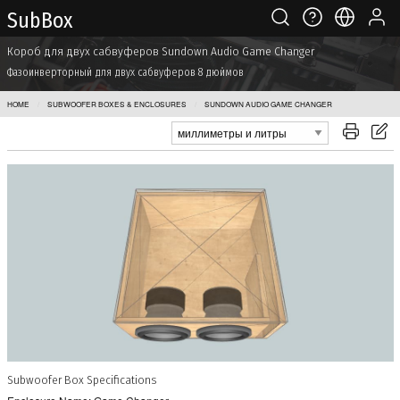
Sub Box
Короб для двух сабвуферов Sundown Audio Game Changer
Фазоинверторный для двух сабвуферов 8 дюймов
HOME
SUBWOOFER BOXES & ENCLOSURES
SUNDOWN AUDIO GAME CHANGER
Subwoofer Box Specifications