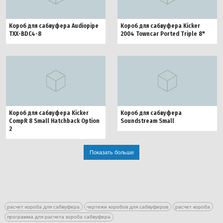
Короб для сабвуфера Audiopipe
Короб для сабвуфера Kicker
TXX-BDC4-8
2004 Towncar Ported Triple 8"
Короб для сабвуфера Kicker
Короб для сабвуфера
CompR 8 Small Hatchback Option
Soundstream Small
2
Показать больше
расчет короба для сабвуфера
чертежи коробов для сабвуферов
расчет короба
программа для расчета короба сабвуфера