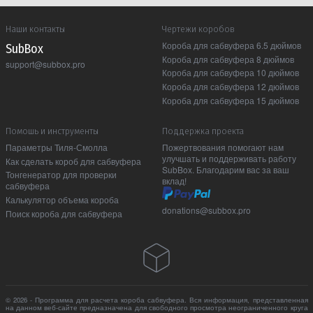
Наши контакты
Чертежи коробов
Короба для сабвуфера 6.5 дюймов
Sub Box
Короба для сабвуфера 8 дюймов
support@subbox.pro
Короба для сабвуфера 10 дюймов
Короба для сабвуфера 12 дюймов
Короба для сабвуфера 15 дюймов
Помошь и инструменты
Поддержка проекта
Параметры Тиля-Смолла
Пожертвования помогают нам
улучшать и поддерживать работу
Как сделать короб для сабвуфера
SubBox. Благодарим вас за ваш
Тонгенератор для проверки
вклад!
сабвуфера
Калькулятор объема короба
donations@subbox.pro
Поиск короба для сабвуфера
© 2026 - Программа для расчета короба сабвуфера. Вся информация, представленная
на данном веб-сайте предназначена для свободного просмотра неограниченного круга