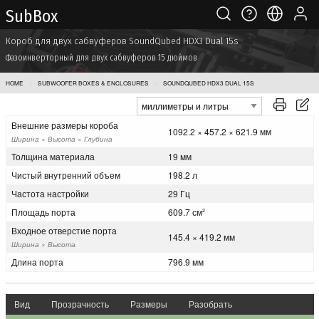
Sub Box
Короб для двух сабвуферов SoundQubed HDX3 Dual 15s
Фазоинверторный для двух сабвуферов 15 дюймов
HOME
SUBWOOFER BOXES & ENCLOSURES
SOUNDQUBED HDX3 DUAL 15S
Внешние размеры короба
1092.2 × 457.2 × 621.9 мм
Ширина × Высота × Глубина
Толщина материала
19 мм
Чистый внутренний объем
198.2 л
Частота настройки
29 Гц
Площадь порта
609.7 см
2
Входное отверстие порта
145.4 × 419.2 мм
Ширина × Высота
Длина порта
796.9 мм
Вид
Прозрачность
Размеры
Разобрать