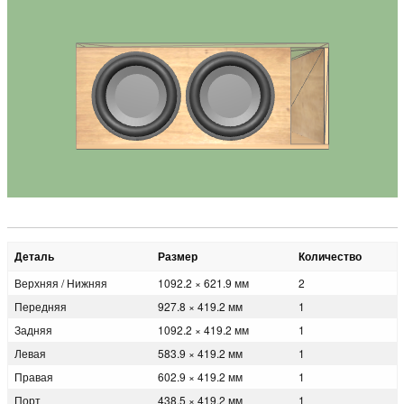
Деталь
Размер
Количество
Верхняя / Нижняя
1092.2 × 621.9 мм
2
Передняя
927.8 × 419.2 мм
1
Задняя
1092.2 × 419.2 мм
1
Левая
583.9 × 419.2 мм
1
Правая
602.9 × 419.2 мм
1
Порт
438.5 × 419.2 мм
1