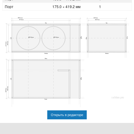
Порт
175.0 × 419.2 мм
1
1092.2мм
621.9мм
927.8мм
583.9мм
Top
Top
Right
Front
Ø370.8мм
Ø370.8мм
Rear
Left
419.2мм
457.2мм
Bottom
Bottom
Rear
Right
Left
583.9мм
621.9мм
subbox.pro
Front
Открыть в редакторе