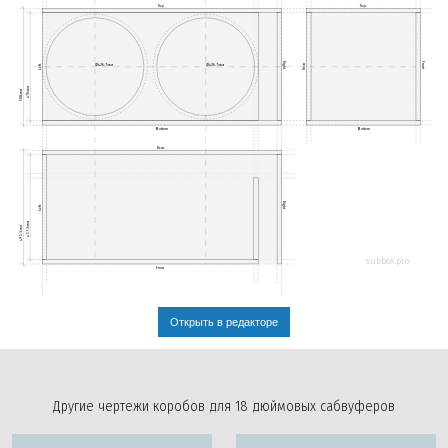
Top
Top
Right
Front
Ø426.7мм
Ø426.7мм
Rear
Left
470мм
508мм
Bottom
Bottom
Rear
Right
Left
457.3мм
495.3мм
subbox.pro
Front
Открыть в редакторе
Другие чертежи коробов для 18 дюймовых сабвуферов