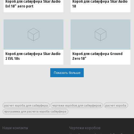
Короб для сабвуфера Skar Audio
Короб для сабвуфера Skar Audio
Evl 18” aero port
18
Короб для сабвуфера Skar Audio
Короб для сабвуфера Ground
2 EVL 18s
Zero 18”
Показать больше
расчет короба для сабвуфера
чертежи коробов для сабвуферов
расчет короба
программа для расчета короба сабвуфера
Наши контакты
Чертежи коробов