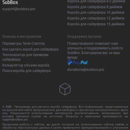
Короба для сабвуфера 6.5 дюймов
Sub Box
Короба для сабвуфера 8 дюймов
support@subbox.pro
Короба для сабвуфера 10 дюймов
Короба для сабвуфера 12 дюймов
Короба для сабвуфера 15 дюймов
Помошь и инструменты
Поддержка проекта
Параметры Тиля-Смолла
Пожертвования помогают нам
улучшать и поддерживать работу
Как сделать короб для сабвуфера
SubBox. Благодарим вас за ваш
Тонгенератор для проверки
вклад!
сабвуфера
Калькулятор объема короба
donations@subbox.pro
Поиск короба для сабвуфера
© 2026 - Программа для расчета короба сабвуфера. Вся информация, представленная
на данном веб-сайте предназначена для свободного просмотра неограниченного круга
лиц. Разрешается использование материалов (распечатывание, копирование) при
условии указания ссылки на источник. Вопросы и замечания принимаются на
support@subbox.pro
Продолжая работу с сайтом, вы даете согласие на использование сайтом cookies и
обработку персональных данных в целях правильного функционирования и улучшения