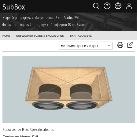
Sub Box
Короб для двух сабвуферов Skar Audio EVL
Фазоинверторный для двух сабвуферов 18 дюймов
HOME
SUBWOOFER BOXES & ENCLOSURES
SKAR AUDIO EVL
Subwoofer Box Specifications
Enclosure Name: EVL