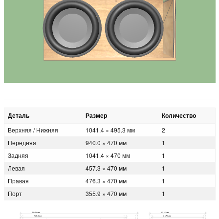
Деталь
Размер
Количество
Верхняя / Нижняя
1041.4 × 495.3 мм
2
Передняя
940.0 × 470 мм
1
Задняя
1041.4 × 470 мм
1
Левая
457.3 × 470 мм
1
Правая
476.3 × 470 мм
1
Порт
355.9 × 470 мм
1
1041.4мм
495.3мм
940.0мм
457.3мм