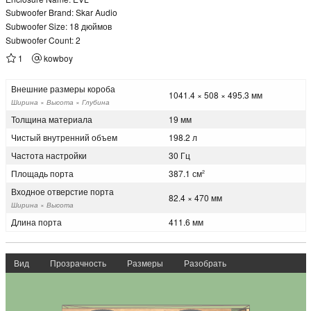
Subwoofer Brand: Skar Audio
Subwoofer Size: 18 дюймов
Subwoofer Count: 2
1
kowboy
Внешние размеры короба
1041.4 × 508 × 495.3 мм
Ширина × Высота × Глубина
Толщина материала
19 мм
Чистый внутренний объем
198.2 л
Частота настройки
30 Гц
Площадь порта
387.1 см
2
Входное отверстие порта
82.4 × 470 мм
Ширина × Высота
Длина порта
411.6 мм
Вид
Прозрачность
Размеры
Разобрать