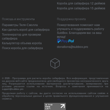
Короба для сабвуфера 12 дюймов
Короба для сабвуфера 15 дюймов
Помошь и инструменты
Поддержка проекта
Параметры Тиля-Смолла
Пожертвования помогают нам
улучшать и поддерживать работу
Как сделать короб для сабвуфера
SubBox. Благодарим вас за ваш
Тонгенератор для проверки
вклад!
сабвуфера
Калькулятор объема короба
donations@subbox.pro
Поиск короба для сабвуфера
© 2026 - Программа для расчета короба сабвуфера. Вся информация, представленная
на данном веб-сайте предназначена для свободного просмотра неограниченного круга
лиц. Разрешается использование материалов (распечатывание, копирование) при
условии указания ссылки на источник. Вопросы и замечания принимаются на
support@subbox.pro
Продолжая работу с сайтом, вы даете согласие на использование сайтом cookies и
обработку персональных данных в целях правильного функционирования и улучшения
сервиса.