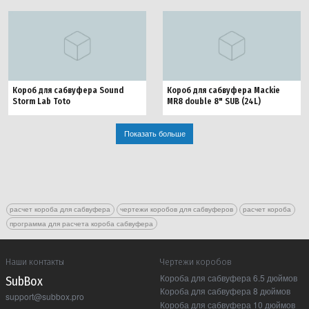
Короб для сабвуфера Sound
Короб для сабвуфера Mackie
Storm Lab Toto
MR8 double 8" SUB (24L)
Показать больше
расчет короба для сабвуфера
чертежи коробов для сабвуферов
расчет короба
программа для расчета короба сабвуфера
Наши контакты
Чертежи коробов
Короба для сабвуфера 6.5 дюймов
Sub Box
Короба для сабвуфера 8 дюймов
support@subbox.pro
Короба для сабвуфера 10 дюймов