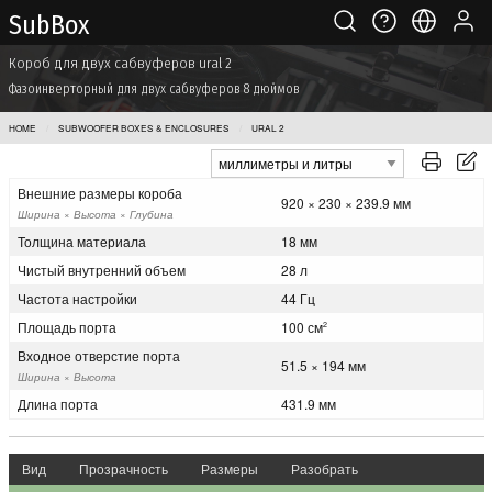
Sub Box
Короб для двух сабвуферов ural 2
Фазоинверторный для двух сабвуферов 8 дюймов
HOME
SUBWOOFER BOXES & ENCLOSURES
URAL 2
Внешние размеры короба
920 × 230 × 239.9 мм
Ширина × Высота × Глубина
Толщина материала
18 мм
Чистый внутренний объем
28 л
Частота настройки
44 Гц
Площадь порта
100 см
2
Входное отверстие порта
51.5 × 194 мм
Ширина × Высота
Длина порта
431.9 мм
Вид
Прозрачность
Размеры
Разобрать