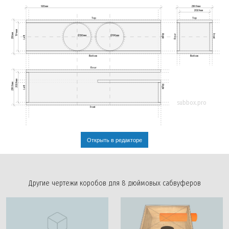
920мм
239.9мм
203.9мм
Top
Top
194мм
230мм
Rear
Right
Front
Ø190мм
Ø190мм
Left
Bottom
Bottom
Rear
203.9мм
239.9мм
Right
Left
subbox.pro
Front
Открыть в редакторе
Другие чертежи коробов для 8 дюймовых сабвуферов