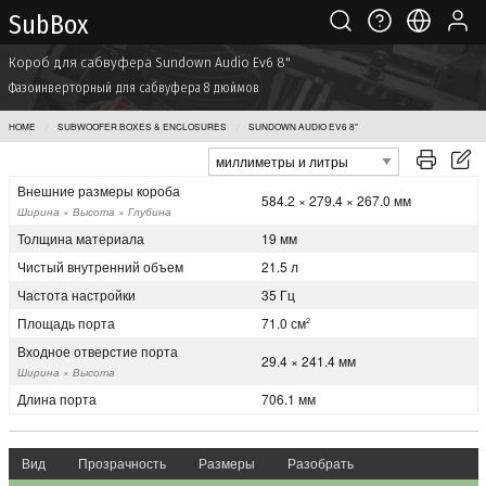
Sub Box
Короб для сабвуфера Sundown Audio Ev6 8"
Фазоинверторный для сабвуфера 8 дюймов
HOME
SUBWOOFER BOXES & ENCLOSURES
SUNDOWN AUDIO EV6 8"
Внешние размеры короба
584.2 × 279.4 × 267.0 мм
Ширина × Высота × Глубина
Толщина материала
19 мм
Чистый внутренний объем
21.5 л
Частота настройки
35 Гц
Площадь порта
71.0 см
2
Входное отверстие порта
29.4 × 241.4 мм
Ширина × Высота
Длина порта
706.1 мм
Вид
Прозрачность
Размеры
Разобрать