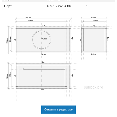
Порт
439.1 × 241.4 мм
1
584.2мм
267.0мм
535.8мм
229.0мм
Top
Top
241.4мм
Right
Front
Ø188мм
279.4мм
Rear
Left
Bottom
Bottom
Rear
229.0мм
Right
267.0мм
Left
subbox.pro
Front
Открыть в редакторе