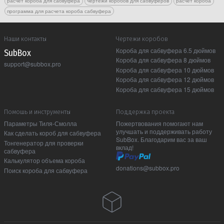
расчет короба для сабвуфера
чертежи коробов для сабвуферов
расчет короба
программа для расчета короба сабвуфера
Наши контакты
Чертежи коробов
Короба для сабвуфера 6.5 дюймов
Sub Box
Короба для сабвуфера 8 дюймов
support@subbox.pro
Короба для сабвуфера 10 дюймов
Короба для сабвуфера 12 дюймов
Короба для сабвуфера 15 дюймов
Помошь и инструменты
Поддержка проекта
Параметры Тиля-Смолла
Пожертвования помогают нам
улучшать и поддерживать работу
Как сделать короб для сабвуфера
SubBox. Благодарим вас за ваш
Тонгенератор для проверки
вклад!
сабвуфера
Калькулятор объема короба
donations@subbox.pro
Поиск короба для сабвуфера