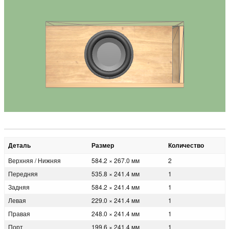
Деталь
Размер
Количество
Верхняя / Нижняя
584.2 × 267.0 мм
2
Передняя
535.8 × 241.4 мм
1
Задняя
584.2 × 241.4 мм
1
Левая
229.0 × 241.4 мм
1
Правая
248.0 × 241.4 мм
1
Порт
199.6 × 241.4 мм
1