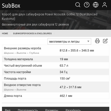
Sub Box
Короб для двух сабвуферов Power Acoustik Gothic 12 Dual [Kincaid
Kustomz]
Фазоинверторный для двух сабвуферов 12 дюймов
HOME
SUBWOOFER BOXES & ENCLOSURES
POWER ACOUSTIK GOTHIC 12 DUAL [KINCAID KUSTOMZ]
Внешние размеры короба
812.8 × 355.6 × 346.5 мм
Ширина × Высота × Глубина
Толщина материала
19 мм
Чистый внутренний объем
63.7 л
Частота настройки
34 Гц
Площадь порта
150 см
2
Входное отверстие порта
47.2 × 317.6 мм
Ширина × Высота
Длина порта
462.1 мм
Вид
Прозрачность
Размеры
Разобрать