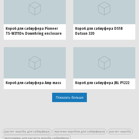
Короб для сабвуфера Pioneer
Короб для сабвуфера DS18
TS-W311D4 Downfiring enclosure
Datsun 320
Короб для сабвуфера Amp mass
Короб для сабвуфера JBL P1222
Показать больше
расчет короба для сабвуфера
чертежи коробов для сабвуферов
расчет короба
программа для расчета короба сабвуфера