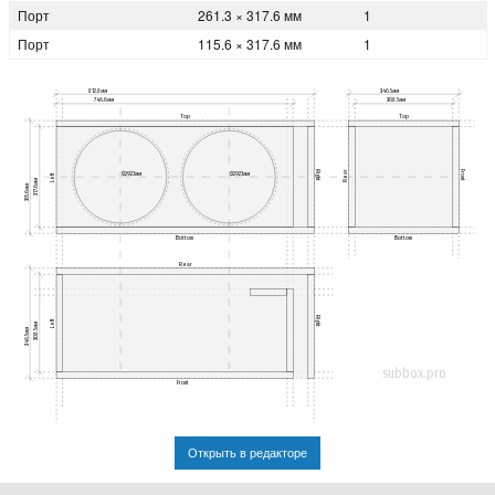
Порт
261.3 × 317.6 мм
1
Порт
115.6 × 317.6 мм
1
812.8мм
346.5мм
746.6мм
308.5мм
Top
Top
Rear
Right
Front
Ø292.1мм
Ø292.1мм
Left
317.6мм
355.6мм
Bottom
Bottom
Rear
Right
Left
308.5мм
346.5мм
subbox.pro
Front
Открыть в редакторе