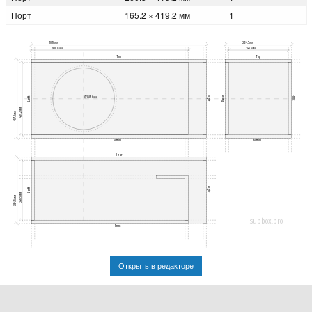
Порт
165.2 × 419.2 мм
1
1016мм
384.5мм
910.8мм
346.5мм
Top
Top
Ø358.6мм
Right
Front
Rear
Left
419.2мм
457.2мм
Bottom
Bottom
Rear
Right
Left
346.5мм
384.5мм
subbox.pro
Front
Открыть в редакторе