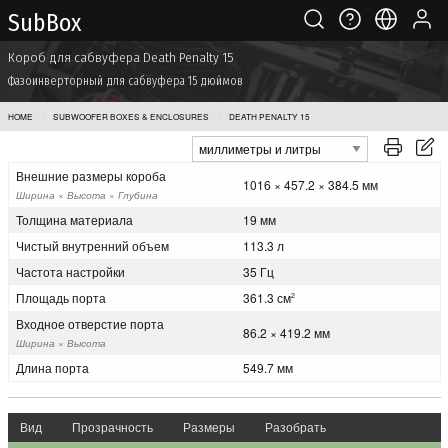
Sub Box
Короб для сабвуфера Death Penalty 15
Фазоинверторный для сабвуфера 15 дюймов
HOME
SUBWOOFER BOXES & ENCLOSURES
DEATH PENALTY 15
Внешние размеры короба
1016 × 457.2 × 384.5 мм
Ширина × Высота × Глубина
Толщина материала
19 мм
Чистый внутренний объем
113.3 л
Частота настройки
35 Гц
Площадь порта
361.3 см
2
Входное отверстие порта
86.2 × 419.2 мм
Ширина × Высота
Длина порта
549.7 мм
Вид
Прозрачность
Размеры
Разобрать