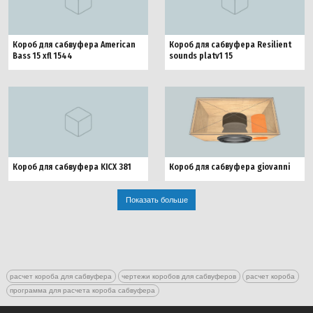
Короб для сабвуфера American
Короб для сабвуфера Resilient
Bass 15 xfl 1544
sounds platv1 15
Короб для сабвуфера KICX 381
Короб для сабвуфера giovanni
Показать больше
расчет короба для сабвуфера
чертежи коробов для сабвуферов
расчет короба
программа для расчета короба сабвуфера