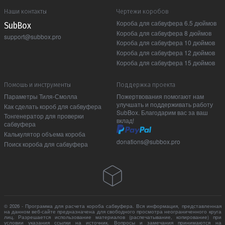
Наши контакты
Чертежи коробов
Короба для сабвуфера 6.5 дюймов
Sub Box
Короба для сабвуфера 8 дюймов
support@subbox.pro
Короба для сабвуфера 10 дюймов
Короба для сабвуфера 12 дюймов
Короба для сабвуфера 15 дюймов
Помошь и инструменты
Поддержка проекта
Параметры Тиля-Смолла
Пожертвования помогают нам
улучшать и поддерживать работу
Как сделать короб для сабвуфера
SubBox. Благодарим вас за ваш
Тонгенератор для проверки
вклад!
сабвуфера
Калькулятор объема короба
donations@subbox.pro
Поиск короба для сабвуфера
© 2026 - Программа для расчета короба сабвуфера. Вся информация, представленная
на данном веб-сайте предназначена для свободного просмотра неограниченного круга
лиц. Разрешается использование материалов (распечатывание, копирование) при
условии указания ссылки на источник. Вопросы и замечания принимаются на