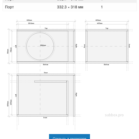
Порт
332.3 × 318 мм
1
600мм
439.1мм
529.0мм
407.1мм
Top
Top
Right
Front
Rear
Ø282мм
Left
318мм
350мм
Bottom
Bottom
Rear
Right
Left
407.1мм
439.1мм
subbox.pro
Front
Открыть в редакторе