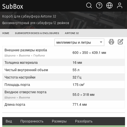
Sub Box
Короб для сабвуфера Airtone 32
Фазоинверторный для сабвуфера 12 дюймов
HOME
SUBWOOFER BOXES & ENCLOSURES
AIRTONE 32
Внешние размеры короба
600 × 350 × 439.1 мм
Ширина × Высота × Глубина
Толщина материала
16 мм
Чистый внутренний объем
55 л
Частота настройки
32 Гц
Площадь порта
175 см
2
Входное отверстие порта
55.0 × 318 мм
Ширина × Высота
Длина порта
771.4 мм
Вид
Прозрачность
Размеры
Разобрать