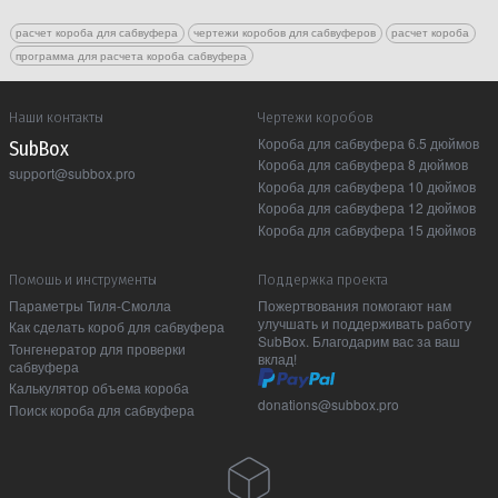
расчет короба для сабвуфера
чертежи коробов для сабвуферов
расчет короба
программа для расчета короба сабвуфера
Наши контакты
Чертежи коробов
Короба для сабвуфера 6.5 дюймов
Sub Box
Короба для сабвуфера 8 дюймов
support@subbox.pro
Короба для сабвуфера 10 дюймов
Короба для сабвуфера 12 дюймов
Короба для сабвуфера 15 дюймов
Помошь и инструменты
Поддержка проекта
Параметры Тиля-Смолла
Пожертвования помогают нам
улучшать и поддерживать работу
Как сделать короб для сабвуфера
SubBox. Благодарим вас за ваш
Тонгенератор для проверки
вклад!
сабвуфера
Калькулятор объема короба
donations@subbox.pro
Поиск короба для сабвуфера