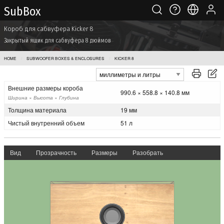
Sub Box
Короб для сабвуфера Kicker 8
Закрытый ящик для сабвуфера 8 дюймов
HOME
SUBWOOFER BOXES & ENCLOSURES
KICKER 8
Внешние размеры короба
990.6 × 558.8 × 140.8 мм
Ширина × Высота × Глубина
Толщина материала
19 мм
Чистый внутренний объем
51 л
Вид
Прозрачность
Размеры
Разобрать