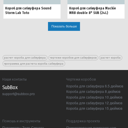
Короб для сабвуфера Sound
Короб для сабвуфера Mackie
Storm Lab Toto
MR8 double 8" SUB (24L)
Показать больше
расчет короба для сабвуфера
чертежи коробов для сабвуферов
расчет короба
программа для расчета короба сабвуфера
Наши контакты
Чертежи коробов
Короба для сабвуфера 6.5 дюймов
Sub Box
Короба для сабвуфера 8 дюймов
support@subbox.pro
Короба для сабвуфера 10 дюймов
Короба для сабвуфера 12 дюймов
Короба для сабвуфера 15 дюймов
Помошь и инструменты
Поддержка проекта
Параметры Тиля-Смолла
Пожертвования помогают нам