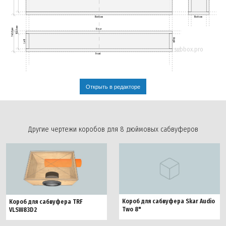
Bottom
Bottom
102.8мм
140.8мм
Rear
Right
Left
subbox.pro
Front
Открыть в редакторе
Другие чертежи коробов для 8 дюймовых сабвуферов
Короб для сабвуфера Skar Audio
Короб для сабвуфера TRF
Two 8"
VLSW83D2