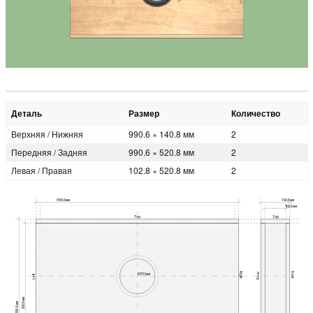
Деталь
Размер
Количество
Верхняя / Нижняя
990.6 × 140.8 мм
2
Передняя / Задняя
990.6 × 520.8 мм
2
Левая / Правая
102.8 × 520.8 мм
2
990.6мм
140.8мм
102.8мм
Top
Top
Rear
Right
Front
Ø171.5мм
Left
520.8мм
558.8мм