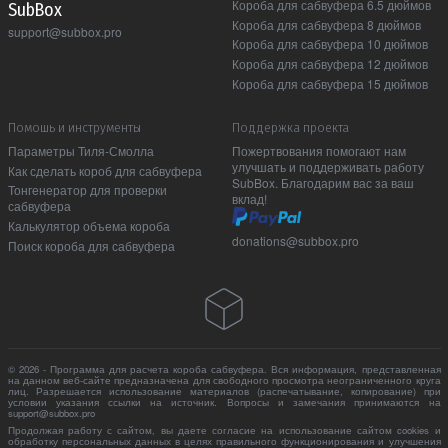
Короба для сабвуфера 6.5 дюймов
Sub Box
Короба для сабвуфера 8 дюймов
support@subbox.pro
Короба для сабвуфера 10 дюймов
Короба для сабвуфера 12 дюймов
Короба для сабвуфера 15 дюймов
Помошь и инструменты
Поддержка проекта
Параметры Тиля-Смолла
Пожертвования помогают нам
улучшать и поддерживать работу
Как сделать короб для сабвуфера
SubBox. Благодарим вас за ваш
Тонгенератор для проверки
вклад!
сабвуфера
Калькулятор объема короба
donations@subbox.pro
Поиск короба для сабвуфера
© 2026 - Программа для расчета короба сабвуфера. Вся информация, представленная
на данном веб-сайте предназначена для свободного просмотра неограниченного круга
лиц. Разрешается использование материалов (распечатывание, копирование) при
условии указания ссылки на источник. Вопросы и замечания принимаются на
support@subbox.pro
Продолжая работу с сайтом, вы даете согласие на использование сайтом cookies и
обработку персональных данных в целях правильного функционирования и улучшения