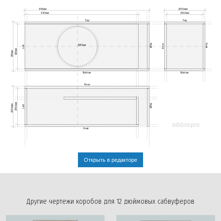
890мм
289.0мм
812.5мм
259.0мм
Top
Top
Rear
Right
Front
Ø285мм
Left
320мм
350мм
Bottom
Bottom
Rear
259.0мм
Right
289.0мм
Left
subbox.pro
Front
Открыть в редакторе
Другие чертежи коробов для 12 дюймовых сабвуферов