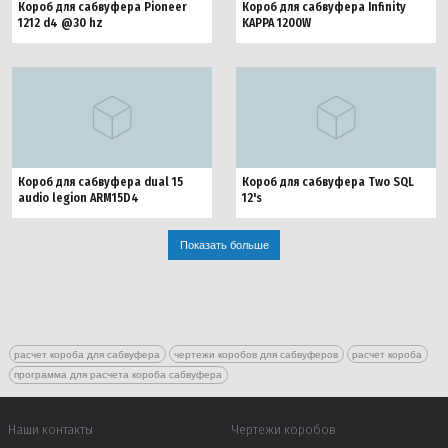
Короб для сабвуфера Pioneer
Короб для сабвуфера Infinity
1212 d4 @30 hz
KAPPA 1200W
Короб для сабвуфера dual 15
Короб для сабвуфера Two SQL
audio legion ARM15D4
12's
Показать больше
расчет короба для сабвуфера
чертежи коробов для сабвуферов
расчет короба
программа для расчета короба сабвуфера
Наши контакты
Чертежи коробов