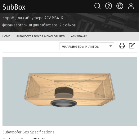
Sub Box
Короб для сабвуфера ACV BBA-12
Фазоинверторный для сабвуфера 12 дюймов
HOME
SUBWOOFER BOXES & ENCLOSURES
ACV BBA-12
Subwoofer Box Specifications