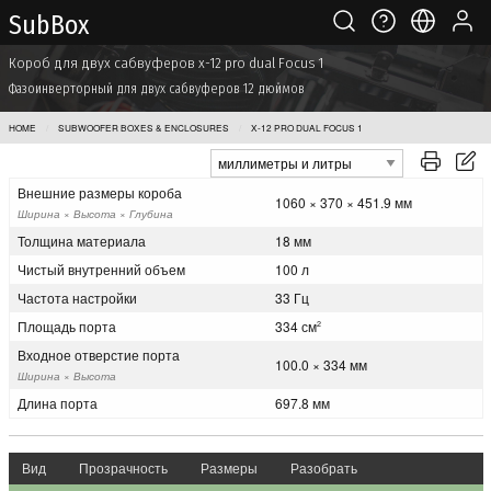
Sub Box
Короб для двух сабвуферов x-12 pro dual Focus 1
Фазоинверторный для двух сабвуферов 12 дюймов
HOME
SUBWOOFER BOXES & ENCLOSURES
X-12 PRO DUAL FOCUS 1
Внешние размеры короба
1060 × 370 × 451.9 мм
Ширина × Высота × Глубина
Толщина материала
18 мм
Чистый внутренний объем
100 л
Частота настройки
33 Гц
Площадь порта
334 см
2
Входное отверстие порта
100.0 × 334 мм
Ширина × Высота
Длина порта
697.8 мм
Вид
Прозрачность
Размеры
Разобрать