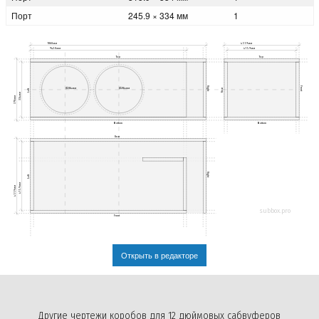
Порт
245.9 × 334 мм
1
1060мм
451.9мм
942.0мм
415.9мм
Top
Top
Right
Front
Ø284мм
Ø284мм
Rear
Left
334мм
370мм
Bottom
Bottom
Rear
Right
Left
415.9мм
451.9мм
subbox.pro
Front
Открыть в редакторе
Другие чертежи коробов для 12 дюймовых сабвуферов